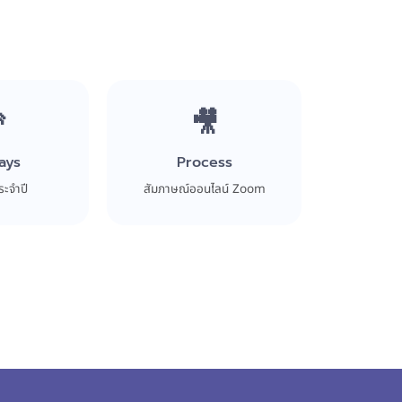

🎥
ays
Process
ระจำปี
สัมภาษณ์ออนไลน์ Zoom