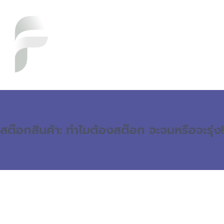
สต๊อกสินค้า: ทำไมต้องสต๊อก จะจมหรือจะรุ่ง!