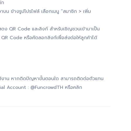
ัก
าบน ข้างรูปโปรไฟล์ เลือกเมนู “สมาชิก > เพิ่ม
โดยแสดง QR Code
และลิงก์
สำหรับเชิญชวนเข้ามาเป็น
R Code หรือคัดลอกลิงก์เพื่อส่งต่อให้ลูกค้าได้
ช้งาน หากติดปัญหาขั้นตอนใด สามารถติดต่อตัวแทน
icial Account : @FuncrowdTH หรือคลิก