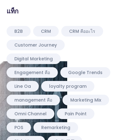
แท็ก
B2B
CRM
CRM คืออะไร
Customer Journey
Digital Marketing
Engagement คือ
Google Trends
Line Oa
loyalty program
management คือ
Marketing Mix
Omni Channel
Pain Point
POS
Remarketing