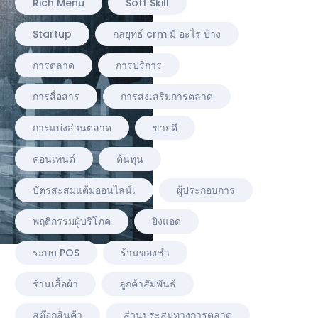
Rich Menu
Soft Skill
Startup
กลยุทธ์ crm มี อะไร บ้าง
การตลาด
การบริการ
การสื่อสาร
การส่งเสริมการตลาด
การแบ่งส่วนตลาด
ขายดี
คอนเทนต์
ต้นทุน
บัตรสะสมแต้มออนไลน์เ
ผู้ประกอบการ
พฤติกรรมผู้บริโภค
ยิงแอด
ระบบ POS
ร้านของชำ
ร้านเสื้อผ้า
ลูกค้าสัมพันธ์
สต๊อกสินค้า
ส่วนประสมทางการตลาด