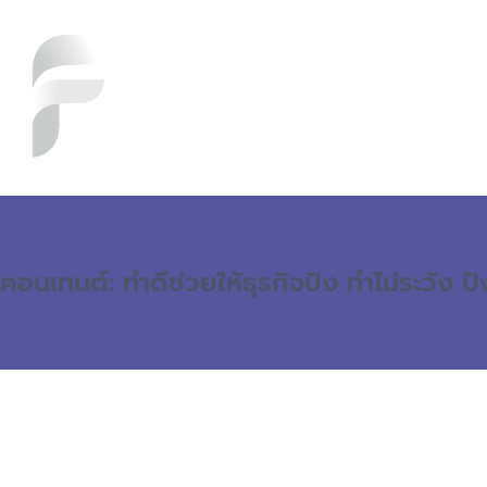
คอนเทนต์: ทำดีช่วยให้ธุรกิจปัง ทำไม่ระวัง ป