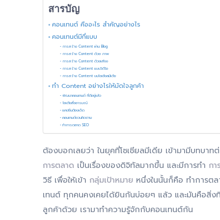
สารบัญ
คอนเทนต์ คืออะไร สำคัญอย่างไร
คอนเทนต์มีกี่แบบ
การสร้าง Content ผ่าน Blog
การสร้าง Content ด้วย ภาพ
การสร้าง Content ด้วยเสียง
การสร้าง Content แบบวิดีโอ
การสร้าง Content บนโซเชียลมีเดีย
ทำ Content อย่างไรให้มัดใจลูกค้า
พัฒนาคอนเทนต์ ที่ดีอยู่แล้ว
ไอเดียสื่ออารมณ์
แคปชั่นต้องเด็ด
คอนเทนต์ชวนคิดตาม
ทำการตลาด SEO
ต้องบอกเลยว่า ในยุคที่โซเชียลมีเดีย เข้ามามีบทบาทต
การตลาด
เป็นเรื่องของดิจิทัลมากขึ้น และมีการทำ
กา
วิธี เพื่อให้เข้า
กลุ่มเป้าหมาย
หนึ่งในนั้นก็คือ ทำการต
เทนต์ ทุกคนคงเคยได้ยินกันบ่อยๆ แล้ว และมันคือสิ่
ลูกค้าด้วย เรามาทำความรู้จักกับคอนเทนต์กัน